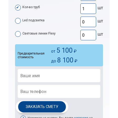
Кол-во труб
шт
Led подсветка
шт
Световые линии Flexy
шт
5 100
от
₽
Предварительная
стоимость
8 100
до
₽
ЗАКАЗАТЬ СМЕТУ
Нажимая на кнопку, Вы даете
согласие
на