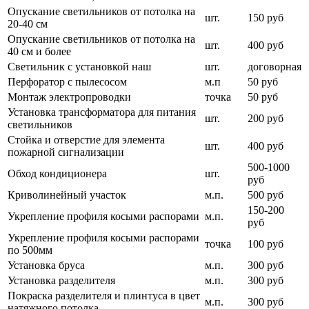
Опускание светильников от потолка на
шт.
150 руб
20-40 см
Опускание светильников от потолка на
шт.
400 руб
40 см и более
Светильник с установкой наш
шт.
договорная
Перфоратор с пылесосом
м.п
50 руб
Монтаж электропроводки
точка
50 руб
Установка трансформатора для питания
шт.
200 руб
светильников
Стойка и отверстие для элемента
шт.
400 руб
пожарной сигнализации
500-1000
Обход кондиционера
шт.
руб
Криволинейный участок
м.п.
500 руб
150-200
Укрепление профиля косыми распорами
м.п.
руб
Укрепление профиля косыми распорами
точка
100 руб
по 500мм
Установка бруса
м.п.
300 руб
Установка разделителя
м.п.
300 руб
Покраска разделителя и плинтуса в цвет
м.п.
300 руб
натяжного потолка