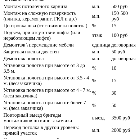
Монтаж потолочного карниза
м.п.
500 руб
Монтаж на сложную поверхность
150-500
м.п.
(плитка, керамогранит, ГКЛ и др.)
руб
Центровка шва (от стоимости полотна)
%
15
Подъём, при отсутствии лифта (или
этаж
100 руб
неработающем лифте)
Демонтаж \ перемещение мебели
единица
договорная
Защитная пленка для стен
м.п.
50 руб
Демонтаж полотна
м.п.
договорная
Установка полотна при высоте от 3 до
%
10
3,5 м.
Установка полотна при высоте от 3.5 - 4
%
15
м. (лесазаказчика)
Установка полотна при высоте от 4 - 7 м.
%
30
(леса заказчика)
Установка полотна при высоте более 7
%
50
м. (леса заказчика)
Повторный выезд бригады
выезд
3500 руб
монтажников по вине заказчика
Переход потолка в другой уровень:
м.п.
2000 руб
прямой участок