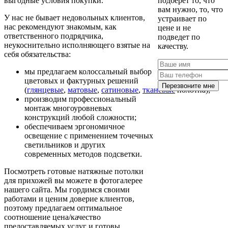
выгодные условия покупки.
подберет то, что
вам нужно, то, что
У нас не бывает недовольных клиентов,
устраивает по
нас рекомендуют знакомым, как
цене и не
ответственного подрядчика,
подведет по
неукоснительно исполняющего взятые на
качеству.
себя обязательства:
мы предлагаем колоссальный выбор
цветовых и фактурных решений
Перезвоните мне
(
глянцевые
,
матовые
,
сатиновые
,
тканевые
полотна);
производим профессиональный
монтаж многоуровневых
конструкций любой сложности;
обеспечиваем эргономичное
освещение с применением точечных
светильников и других
современных методов подсветки.
Посмотреть готовые натяжные потолки
для прихожей вы можете в фотогалерее
нашего сайта. Мы гордимся своими
работами и ценим доверие клиентов,
поэтому предлагаем оптимальное
соотношение цена/качество
предоставляемых услуг и готовы