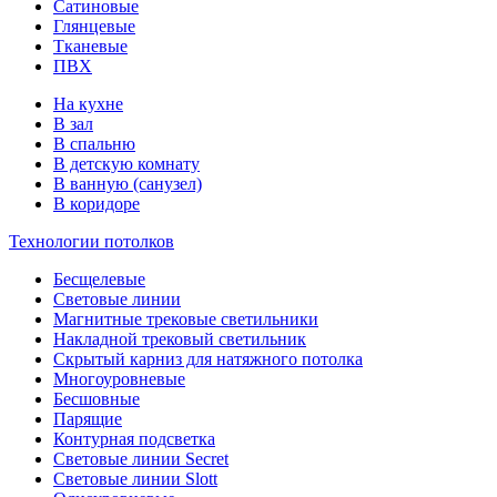
Сатиновые
Глянцевые
Тканевые
ПВХ
На кухне
В зал
В спальню
В детскую комнату
В ванную (санузел)
В коридоре
Технологии потолков
Бесщелевые
Световые линии
Магнитные трековые светильники
Накладной трековый светильник
Скрытый карниз для натяжного потолка
Многоуровневые
Бесшовные
Парящие
Контурная подсветка
Световые линии Secret
Световые линии Slott