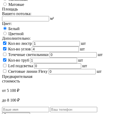
Матовые
Площадь
Вашего потолка:
м²
Цвет:
Белый
Цветной
Дополнительно:
Кол-во люстр
шт
Кол-во углов
шт
Точечные светильники
шт
Кол-во труб
шт
Led подсветка
шт
Световые линии Flexy
шт
Предварительная
стоимость
от
5 100
₽
до
8 100
₽