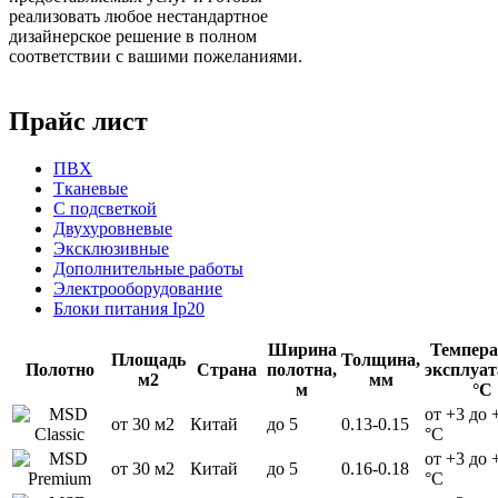
реализовать любое нестандартное
дизайнерское решение в полном
соответствии с вашими пожеланиями.
Прайс лист
ПВХ
Тканевые
С подсветкой
Двухуровневые
Эксклюзивные
Дополнительные работы
Электрооборудование
Блоки питания Ip20
Ширина
Темпера
Площадь
Толщина,
Полотно
Страна
полотна,
эксплуат
м2
мм
м
°С
от +3 до 
от 30 м2
Китай
до 5
0.13-0.15
°С
от +3 до 
от 30 м2
Китай
до 5
0.16-0.18
°С