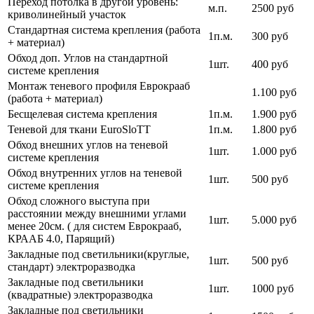
Переход потолка в другой уровень:
м.п.
2500 руб
криволинейный участок
Стандартная система крепления (работа
1п.м.
300 руб
+ материал)
Обход доп. Углов на стандартной
1шт.
400 руб
системе крепления
Монтаж теневого профиля Еврокрааб
1.100 руб
(работа + материал)
Бесщелевая система крепления
1п.м.
1.900 руб
Теневой для ткани EuroSloTT
1п.м.
1.800 руб
Обход внешних углов на теневой
1шт.
1.000 руб
системе крепления
Обход внутренних углов на теневой
1шт.
500 руб
системе крепления
Обход сложного выступа при
расстоянии между внешними углами
1шт.
5.000 руб
менее 20см. ( для систем Еврокрааб,
КРААБ 4.0, Парящий)
Закладные под светильники(круглые,
1шт.
500 руб
стандарт) электроразводка
Закладные под светильники
1шт.
1000 руб
(квадратные) электроразводка
Закладные под светильники