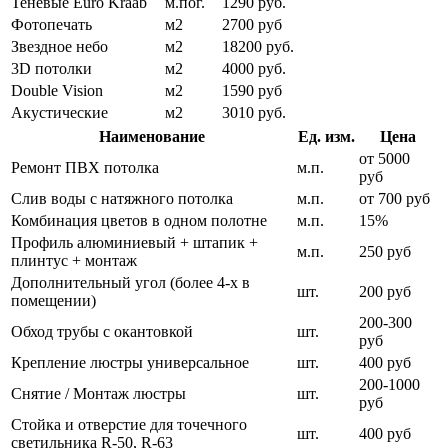
Теневые Euro Kraab
м.пог.
1290 руб.
Фотопечать
м2
2700 руб
Звездное небо
м2
18200 руб.
3D потолки
м2
4000 руб.
Double Vision
м2
1590 руб
Акустические
м2
3010 руб.
Наименование
Ед. изм.
Цена
от 5000
Ремонт ПВХ потолка
м.п.
руб
Слив воды с натяжного потолка
м.п.
от 700 руб
Комбинация цветов в одном полотне
м.п.
15%
Профиль алюминиевый + штапик +
м.п.
250 руб
плинтус + монтаж
Дополнительный угол (более 4-х в
шт.
200 руб
помещении)
200-300
Обход трубы с окантовкой
шт.
руб
Крепление люстры универсальное
шт.
400 руб
200-1000
Снятие / Монтаж люстры
шт.
руб
Стойка и отверстие для точечного
шт.
400 руб
светильника R-50, R-63