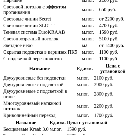
Парящие
м.пог.
2200 руб.
Световой потолок с эффектом
м.пог.
650 руб.
протаивания
Световые линии Secret
м.пог.
от 2200 руб.
Световые линии SLOTT
м.пог.
4700 руб.
Теневая система EuroKRAAB
м.пог.
1590 руб.
Светопрозрачный потолок
м.пог.
5100 руб.
Звездное небо
м2
от 1400 руб.
Скрытая подсветка в карнизах ПК5
м.пог.
1100 руб.
С подсветкой через полотно
м.пог.
1100 руб.
Цена с
Название
Ед.изм.
установкой
Двухуровневые без подсветки
м.пог.
2100 руб.
Двухуровневые с подсветкой
м.пог.
2900 руб.
Двухуровневые с подсветкой в
м.пог.
2800 руб.
нише
Многоуровневый натяжной
м.пог.
2200 руб.
потолок
Криволинейный переход
м.пог.
1700 руб.
Название
Ед.изм.
Цена с установкой
Бесщелевые Kraab 3.0
м.пог.
1590 руб.