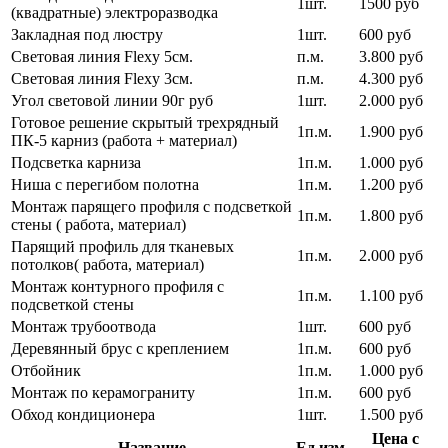
1шт.
1500 руб
(квадратные) электроразводка
Закладная под люстру
1шт.
600 руб
Световая линия Flexy 5см.
п.м.
3.800 руб
Световая линия Flexy 3см.
п.м.
4.300 руб
Угол световой линии 90г руб
1шт.
2.000 руб
Готовое решение скрытый трехрядный
1п.м.
1.900 руб
ПК-5 карниз (работа + материал)
Подсветка карниза
1п.м.
1.000 руб
Ниша с перегибом полотна
1п.м.
1.200 руб
Монтаж парящего профиля с подсветкой
1п.м.
1.800 руб
стены ( работа, материал)
Парящий профиль для тканевых
1п.м.
2.000 руб
потолков( работа, материал)
Монтаж контурного профиля с
1п.м.
1.100 руб
подсветкой стены
Монтаж трубоотвода
1шт.
600 руб
Деревянный брус с креплением
1п.м.
600 руб
Отбойник
1п.м.
1.000 руб
Монтаж по керамограниту
1п.м.
600 руб
Обход кондиционера
1шт.
1.500 руб
Цена с
Название
Ед.изм.