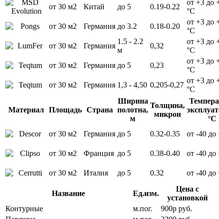
от +3 до 
от 30 м2
Китай
до 5
0.19-0.22
°С
от +3 до 
от 30 м2
Германия
до 3.2
0.18-0.20
°С
1.5 - 2.2
от +3 до 
от 30 м2
Германия
0,32
м
°С
от +3 до 
от 30 м2
Германия
до 5
0,23
°С
от +3 до 
от 30 м2
Германия
1,3 - 4,50
0,205-0,27
°С
Ширина
Темпера
Толщина,
Материал
Площадь
Страна
полотна,
эксплуат
микрон
м
°С
от 30 м2
Германия
до 5
0.32-0.35
от -40 до
от 30 м2
Франция
до 5
0.38-0.40
от -40 до
от 30 м2
Италия
до 5
0.32
от -40 до
Цена с
Название
Ед.изм.
установкой
Контурные
м.пог.
900р руб.