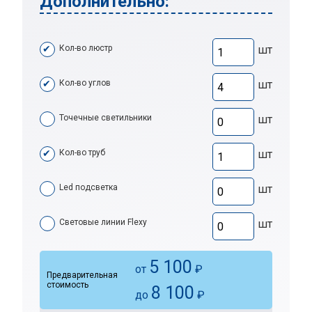
Дополнительно:
Кол-во люстр
шт
Кол-во углов
шт
Точечные светильники
шт
Кол-во труб
шт
Led подсветка
шт
Световые линии Flexy
шт
5 100
от
₽
Предварительная
стоимость
8 100
до
₽