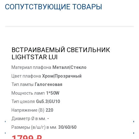
СОПУТСТВУЮЩИЕ ТОВАРЫ
ВСТРАИВАЕМЫЙ СВЕТИЛЬНИК
LIGHTSTAR LUI
Материал плафона
Металл|Стекло
Цвет плафона
Хром|Прозрачный
Тип лампы
Галогеновая
Мощность ламп
1*50W
Тип цоколя
Gu5.3|GU10
Напряжение (В)
220
Диаметр Ø в мм.
-
Размеры (в/ш/г) в мм.
30/60/60
₽
1799