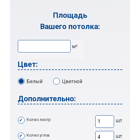
Площадь
Вашего потолка:
м²
Цвет:
Белый
Цветной
Дополнительно:
Кол-во люстр
шт
Кол-во углов
шт