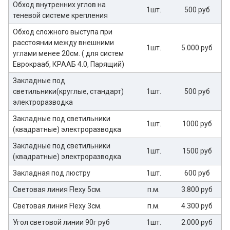
Обход внутренних углов на
1шт.
500 руб
теневой системе крепления
Обход сложного выступа при
расстоянии между внешними
1шт.
5.000 руб
углами менее 20см. ( для систем
Еврокрааб, КРААБ 4.0, Парящий)
Закладные под
светильники(круглые, стандарт)
1шт.
500 руб
электроразводка
Закладные под светильники
1шт.
1000 руб
(квадратные) электроразводка
Закладные под светильники
1шт.
1500 руб
(квадратные) электроразводка
Закладная под люстру
1шт.
600 руб
Световая линия Flexy 5см.
п.м.
3.800 руб
Световая линия Flexy 3см.
п.м.
4.300 руб
Угол световой линии 90г руб
1шт.
2.000 руб