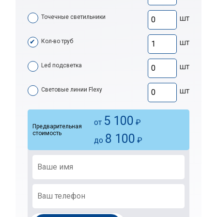
Точечные светильники
шт
Кол-во труб
шт
Led подсветка
шт
Световые линии Flexy
шт
5 100
от
₽
Предварительная
стоимость
8 100
до
₽