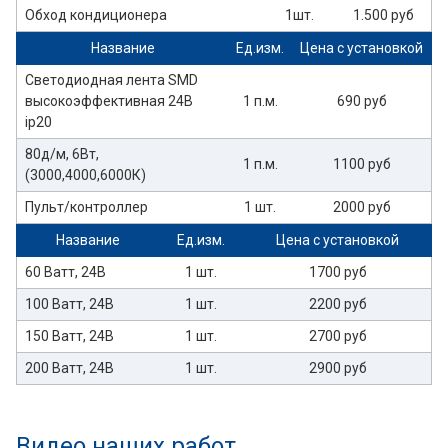
Обход кондиционера
1шт.
1.500 руб
Название
Ед.изм.
Цена с установкой
Светодиодная лента SMD
высокоэффективная 24В
1 п.м.
690 руб
ip20
80д/м, 6Вт,
1 п.м.
1100 руб
(3000,4000,6000К)
Пульт/контроллер
1 шт.
2000 руб
Название
Ед.изм.
Цена с установкой
60 Ватт, 24В
1 шт.
1700 руб
100 Ватт, 24В
1 шт.
2200 руб
150 Ватт, 24В
1 шт.
2700 руб
200 Ватт, 24В
1 шт.
2900 руб
Видео наших работ