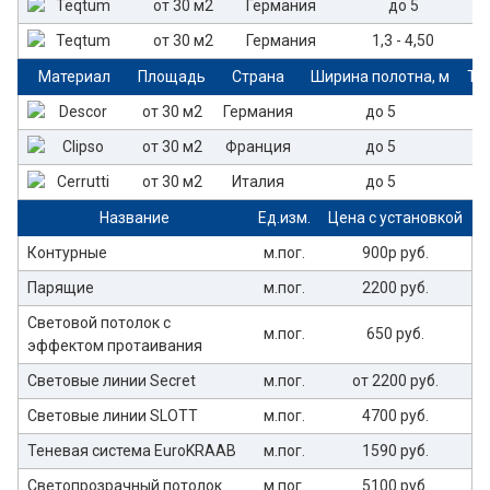
от 30 м2
Германия
до 5
от 30 м2
Германия
1,3 - 4,50
Материал
Площадь
Страна
Ширина полотна, м
То
от 30 м2
Германия
до 5
от 30 м2
Франция
до 5
от 30 м2
Италия
до 5
Название
Ед.изм.
Цена с установкой
Контурные
м.пог.
900р руб.
Парящие
м.пог.
2200 руб.
Световой потолок с
м.пог.
650 руб.
эффектом протаивания
Световые линии Secret
м.пог.
от 2200 руб.
Световые линии SLOTT
м.пог.
4700 руб.
Теневая система EuroKRAAB
м.пог.
1590 руб.
Светопрозрачный потолок
м.пог.
5100 руб.