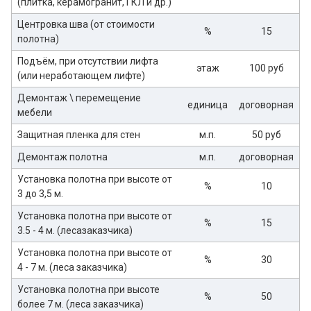
(плитка, керамогранит, ГКЛ и др.)
Центровка шва (от стоимости
%
15
полотна)
Подъём, при отсутствии лифта
этаж
100 руб
(или неработающем лифте)
Демонтаж \ перемещение
единица
договорная
мебели
Защитная пленка для стен
м.п.
50 руб
Демонтаж полотна
м.п.
договорная
Установка полотна при высоте от
%
10
3 до 3,5 м.
Установка полотна при высоте от
%
15
3.5 - 4 м. (лесазаказчика)
Установка полотна при высоте от
%
30
4 - 7 м. (леса заказчика)
Установка полотна при высоте
%
50
более 7 м. (леса заказчика)