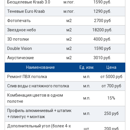
Бесщелевые Kraab 3.0
м.пог.
1590 руб.
Теневые Euro Kraab
м.пог.
1290 руб.
Фотопечать
м2
2700 руб
Звездное небо
м2
18200 руб.
3D потолки
м2
4000 руб.
Double Vision
м2
1590 руб
Акустические
м2
3010 руб.
Наименование
Ед. изм.
Цена
Ремонт ПВХ потолка
м.п.
от 5000 руб
Слив воды с натяжного потолка
м.п.
от 700 руб
Комбинация цветов в одном
м.п.
15%
полотне
Профиль алюминиевый + штапик
м.п.
250 руб
+ плинтус + монтаж
Дополнительный угол (более 4-х
шт.
200 руб