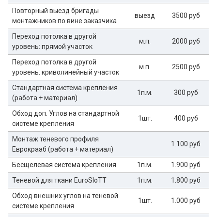
Повторный выезд бригады
выезд
3500 руб
монтажников по вине заказчика
Переход потолка в другой
м.п.
2000 руб
уровень: прямой участок
Переход потолка в другой
м.п.
2500 руб
уровень: криволинейный участок
Стандартная система крепления
1п.м.
300 руб
(работа + материал)
Обход доп. Углов на стандартной
1шт.
400 руб
системе крепления
Монтаж теневого профиля
1.100 руб
Еврокрааб (работа + материал)
Бесщелевая система крепления
1п.м.
1.900 руб
Теневой для ткани EuroSloTT
1п.м.
1.800 руб
Обход внешних углов на теневой
1шт.
1.000 руб
системе крепления