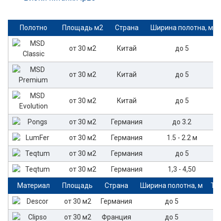
Полотно
Площадь м2
Страна
Ширина полотна, м
от 30 м2
Китай
до 5
от 30 м2
Китай
до 5
от 30 м2
Китай
до 5
от 30 м2
Германия
до 3.2
от 30 м2
Германия
1.5 - 2.2 м
от 30 м2
Германия
до 5
от 30 м2
Германия
1,3 - 4,50
Материал
Площадь
Страна
Ширина полотна, м
То
от 30 м2
Германия
до 5
от 30 м2
Франция
до 5