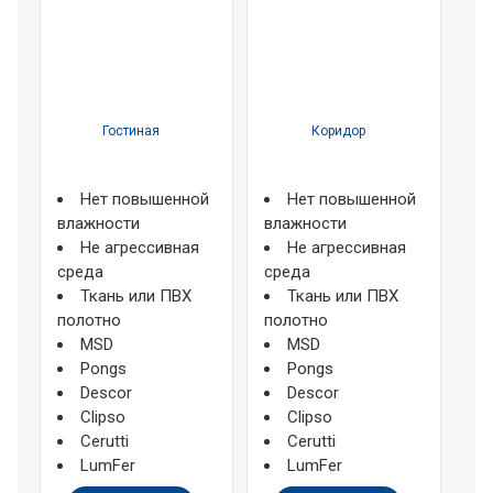
Гостиная
Коридор
Нет повышенной
Нет повышенной
влажности
влажности
Не агрессивная
Не агрессивная
среда
среда
Ткань или ПВХ
Ткань или ПВХ
полотно
полотно
MSD
MSD
Pongs
Pongs
Descor
Descor
Clipso
Clipso
Cerutti
Cerutti
LumFer
LumFer