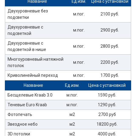
Название
Ед.изм.
Цена с установкой
Двухуровневые без
м.пог.
2100 руб.
подсветки
Двухуровневые с
м.пог.
2900 руб.
подсветкой
Двухуровневые с
м.пог.
2800 руб.
подсветкой в нише
Многоуровневый натяжной
м.пог.
2200 руб.
потолок
Криволинейный переход
м.пог.
1700 руб.
Название
Ед.изм.
Цена с установкой
Бесщелевые Kraab 3.0
м.пог.
1590 руб.
Теневые Euro Kraab
м.пог.
1290 руб.
Фотопечать
м2
2700 руб
Звездное небо
м2
18200 руб.
3D потолки
м2
4000 руб.