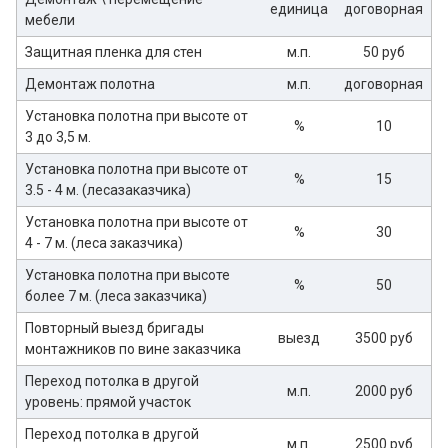
единица
договорная
мебели
Защитная пленка для стен
м.п.
50 руб
Демонтаж полотна
м.п.
договорная
Установка полотна при высоте от
%
10
3 до 3,5 м.
Установка полотна при высоте от
%
15
3.5 - 4 м. (лесазаказчика)
Установка полотна при высоте от
%
30
4 - 7 м. (леса заказчика)
Установка полотна при высоте
%
50
более 7 м. (леса заказчика)
Повторный выезд бригады
выезд
3500 руб
монтажников по вине заказчика
Переход потолка в другой
м.п.
2000 руб
уровень: прямой участок
Переход потолка в другой
м.п.
2500 руб