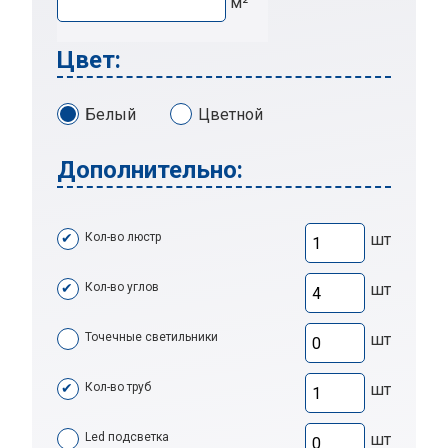
м²
Цвет:
Белый
Цветной
Дополнительно:
Кол-во люстр
шт
Кол-во углов
шт
Точечные светильники
шт
Кол-во труб
шт
Led подсветка
шт