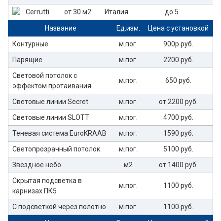
от 30 м2
Италия
до 5
Название
Ед.изм.
Цена с установкой
Контурные
м.пог.
900р руб.
Парящие
м.пог.
2200 руб.
Световой потолок с
м.пог.
650 руб.
эффектом протаивания
Световые линии Secret
м.пог.
от 2200 руб.
Световые линии SLOTT
м.пог.
4700 руб.
Теневая система EuroKRAAB
м.пог.
1590 руб.
Светопрозрачный потолок
м.пог.
5100 руб.
Звездное небо
м2
от 1400 руб.
Скрытая подсветка в
м.пог.
1100 руб.
карнизах ПК5
С подсветкой через полотно
м.пог.
1100 руб.