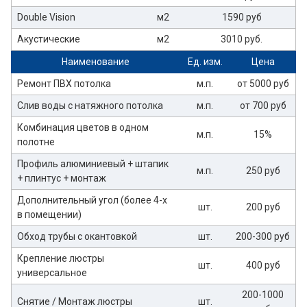
Double Vision
м2
1590 руб
Акустические
м2
3010 руб.
Наименование
Ед. изм.
Цена
Ремонт ПВХ потолка
м.п.
от 5000 руб
Слив воды с натяжного потолка
м.п.
от 700 руб
Комбинация цветов в одном
м.п.
15%
полотне
Профиль алюминиевый + штапик
м.п.
250 руб
+ плинтус + монтаж
Дополнительный угол (более 4-х
шт.
200 руб
в помещении)
Обход трубы с окантовкой
шт.
200-300 руб
Крепление люстры
шт.
400 руб
универсальное
200-1000
Снятие / Монтаж люстры
шт.