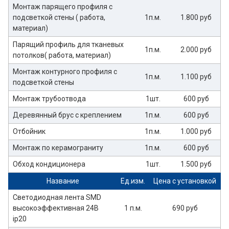
Монтаж парящего профиля с
подсветкой стены ( работа,
1п.м.
1.800 руб
материал)
Парящий профиль для тканевых
1п.м.
2.000 руб
потолков( работа, материал)
Монтаж контурного профиля с
1п.м.
1.100 руб
подсветкой стены
Монтаж трубоотвода
1шт.
600 руб
Деревянный брус с креплением
1п.м.
600 руб
Отбойник
1п.м.
1.000 руб
Монтаж по керамограниту
1п.м.
600 руб
Обход кондиционера
1шт.
1.500 руб
Название
Ед.изм.
Цена с установкой
Светодиодная лента SMD
высокоэффективная 24В
1 п.м.
690 руб
ip20