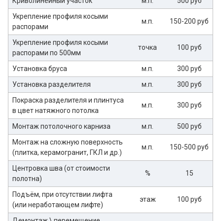
Криволинейный участок
м.п.
500 руб
Укрепление профиля косыми
м.п.
150-200 руб
распорами
Укрепление профиля косыми
точка
100 руб
распорами по 500мм
Установка бруса
м.п.
300 руб
Установка разделителя
м.п.
300 руб
Покраска разделителя и плинтуса
м.п.
300 руб
в цвет натяжного потолка
Монтаж потолочного карниза
м.п.
500 руб
Монтаж на сложную поверхность
м.п.
150-500 руб
(плитка, керамогранит, ГКЛ и др.)
Центровка шва (от стоимости
%
15
полотна)
Подъём, при отсутствии лифта
этаж
100 руб
(или неработающем лифте)
Демонтаж \ перемещение